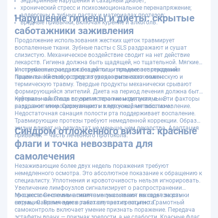
эндокринные нарушения и сахарный диабет;
хронический стресс и психоэмоциональное перенапряжение;
аллергены в зубных пастах и материалах протезов;
Нарушение гигиены и диеты: скрытые
вредные привычки, включая курение и алкоголь.
саботажники заживления
Продолжение использования жестких щеток травмирует
воспаленные ткани. Зубные пасты с SLS раздражают и сушат
слизистую. Механическое воздействие сводит на нет действие
лекарств. Гигиена должна быть щадящей, но тщательной. Мягкие
инструменты очищают без дополнительных повреждений.
Употребление раздражающей пищи продлевает страдания
Правильный выбор средств ухода критически важен.
пациента. Кислое, острое и горячее вызывает химическую и
термическую травму. Твердые продукты механически срывают
формирующийся эпителий. Диета на период лечения должна быть
нейтральной. Пища служит источником питания, а не
Курение и алкоголь во время терапии недопустимы. Эти факторы
раздражителем. Осознанность в еде ускоряет восстановление.
нарушают микроциркуляцию и клеточный метаболизм.
Недостаточная санация полости рта поддерживает воспаление.
Травмирующие протезы требуют немедленной коррекции. Образ
жизни влияет на результат не меньше, чем лекарства. Адаптация
Синдром отложенного визита: красные
привычек — часть лечебного протокола.
флаги и точка невозврата для
самолечения
Незаживающие более двух недель поражения требуют
немедленного осмотра. Это абсолютное показание к обращению к
специалисту. Уплотнения и кровоточивость нельзя игнорировать.
Увеличение лимфоузлов сигнализирует о распространении
процесса. Системные симптомы указывают на серьезность
Множественные или атипичные высыпания выходят за рамки
ситуации. Время здесь работает против пациента.
нормы. Самолечение в таких случаях преступно. Грамотный
самоконтроль включает умение признать поражение. Передача
эстафеты врачу — признак зрелости, а не слабости. Красные флаги