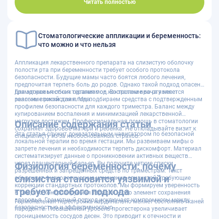
современные методы позволяют достичь стойкого результата;
Читать полностью
чтобы
записаться на прием
, позвоните по телефону
8 (8352) 45-44-
34
, напишите в
мессенджер МАКС
или воспользовавшись
формой
онлайн-записи
, выберите удобное время для визита без ожидания.
Запишитесь на прием сегодня для улучшения качества терапии,
Стоматологические аппликации и беременность:
потому что ваше здоровье заслуживает профессионального и
что можно и что нельзя
научно обоснованного подхода. Эффективное лечение — основа
вашей уверенной улыбки!
Аппликация лекарственного препарата на слизистую оболочку
полости рта при беременности требует особого протокола
безопасности. Будущие мамы часто боятся любого лечения,
предпочитая терпеть боль до родов. Однако такой подход опасен
для здоровья обоих организмов. Воспаление во рту несет
Грамотная местная терапия под контролем врача является
реальные риски для плода.
залогом спокойствия. Мы подбираем средства с подтвержденным
профилем безопасности для каждого триместра. Баланс между
купированием воспаления и минимизацией лекарственной
нагрузки достижим. Профессиональная помощь в стоматологии
Описание содержания статьи
сохраняет здоровье матери и ребенка. Не откладывайте визит к
Эта статья служит доказательным навигатором по безопасной
специалисту из-за необоснованных страхов.
локальной терапии во время гестации. Мы развеиваем мифы о
запрете лечения и необходимости терпеть дискомфорт. Материал
систематизирует данные о проникновении активных веществ
через плацентарный барьер. Вы получите четкие списки
Физиология беременности: почему
разрешенных и запрещенных средств по триместрам. Текст
слизистая становится уязвимой и
объясняет физиологические изменения слизистой, требующие
коррекции стандартных протоколов. Мы формируем уверенность
требует особого подхода
в том, что контролируемая терапия — это элемент сохранения
здоровья. Грамотный подход исключает компромиссы между
Гормональная перестройка кардинально меняет состояние тканей
безопасностью и эффективностью.
пародонта. Повышенный уровень прогестерона увеличивает
проницаемость сосудов десен. Это приводит к отечности и