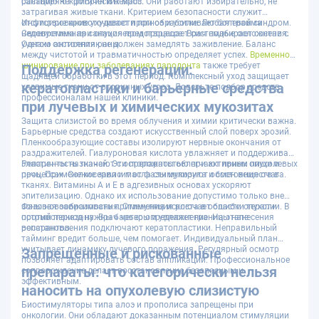
санацию некротических масс.
растворяют фибрин и некроз. Они работают избирательно, не
затрагивая живые ткани. Критерием безопасности служит
отсутствие кровоточивости при обработке. Любая травма
Инфицирование ухудшает прогноз и усиливает болевой синдром.
недопустима при опухолевом процессе. Врач подбирает состав с
Своевременная санация предотвращает системные осложнения.
учетом состояния раны.
Однако антисептик не должен замедлять заживление. Баланс
между чистотой и травматичностью определяет успех.
Временное
шинирование при заболеваниях пародонта
также требует
Поддержка регенерации:
щадящей обработки в этот период. Комплексный уход защищает
кератопластики и барьерные средства
уязвимые ткани от вторичных угроз. Доверьте подбор средств
профессионалам нашей клиники.
при лучевых и химических мукозитах
Защита слизистой во время облучения и химии критически важна.
Барьерные средства создают искусственный слой поверх эрозий.
Пленкообразующие составы изолируют нервные окончания от
раздражителей. Гиалуроновая кислота увлажняет и поддерживает
эластичность тканей. Эти препараты облегчают прием пищи и
Репаранты назначают с осторожностью при активных опухолевых
речь. Применение зависит от фазы мукозита и состояния очага.
процессах. Солкосерил и масла стимулируют обмен веществ в
тканях. Витамины А и Е в адгезивных основах ускоряют
эпителизацию. Однако их использование допустимо только вне
зоны новообразования. Стимуляция роста в области опухоли
Фазовая зависимость применения исключает ошибки терапии. В
противопоказана. Врач четко определяет границы нанесения
острый период нужны барьеры и увлажнение. На этапе
репарантов.
восстановления подключают кератопластики. Неправильный
тайминг вредит больше, чем помогает. Индивидуальный план
учитывает динамику лучевого поражения. Регулярный осмотр
Запрещенные и рискованные
позволяет адаптировать состав аппликаций. Профессиональное
препараты: что категорически нельзя
сопровождение делает восстановление безопасным и
эффективным.
наносить на опухолевую слизистую
Биостимуляторы типа алоэ и прополиса запрещены при
онкологии. Они обладают доказанным потенциалом стимуляции