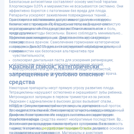
Безопасные антисептики составляют основу местной терапии.
Хлоргексидин 0,05% и мирамистин не всасываются системно. Они
эффективно борются с патогенами без вреда для плода.
Репаранты ускоряют заживление поврежденных тканей.
Солкосерил и облепиховое масло имеют долгую историю
При тяжелых воспалениях допустимы ограниченные курсы
безопасного применения. Барьерные гели защищают слизистую
топических стероидов. Препараты категории B назначают
от раздражителей. Эти средства работают локально и
короткими циклами под контролем. Они снимают отек и боль,
предсказуемо.
когда другие методы бессильны. Важно соблюдать минимально
эффективные концентрации. Длительность курса строго
Перечень рекомендованных средств включает следующие
лимитирована врачом. Самолечение гормонами категорически
позиции:
запрещено. Только специалист определяет необходимость такой
хлоргексидин 0,05% для антисептической обработки десен;
терапии.
мирамистин как безопасная альтернатива при
чувствительности;
солкосерил дентальная паста для ускорения регенерации;
облепиховое масло для мягкого заживления эрозий;
Красный список: категорически
гиалуроновые гели для увлажнения и защиты слизистой;
запрещенные и условно опасные
топические стероиды группы B строго по назначению врача.
средства
Некоторые препараты несут прямую угрозу развитию плода.
Тетрациклины нарушают остеогенез и окрашивают зубы ребенка.
Метронидазол запрещен в первом триместре из-за рисков.
Лидокаин с адреналином в высоких дозах вызывает спазм
сосудов. Спиртовые настойки токсичны и усиливают
НПВС в третьем триместре могут закрыть артериальный проток.
проницаемость тканей. Фитопрепараты часто имеют неизученный
Это ведет к тяжелым осложнениям со стороны сердца плода.
профиль безопасности. Их «натуральность» не гарантирует
Даже местное применение создает системные концентрации.
отсутствие вреда.
Ошибки в выборе средства имеют необратимые последствия. Врач
исключает рискованные компоненты из протокола. Безопасность
Эстетические процедуры также требуют осторожности в этот
пациента стоит выше удобства терапии. Список запретов основан
период. Например,
реставрация переднего зуба
должна
на доказательных данных.
проводиться с учетом сроков. Материалы и анестезия