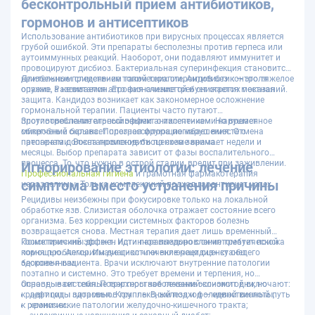
бесконтрольный прием антибиотиков,
гормонов и антисептиков
Использование антибиотиков при вирусных процессах является
грубой ошибкой. Эти препараты бесполезны против герпеса или
аутоиммунных реакций. Наоборот, они подавляют иммунитет и
провоцируют дисбиоз. Бактериальная суперинфекция становится
неизбежным следствием такой терапии. Антибиотик — это тяжелое
Длительное применение топических стероидов без контроля
оружие, а не витамин. Его назначение требует строгих показаний.
опасно. Развивается атрофия слизистой и снижается местная
защита. Кандидоз возникает как закономерное осложнение
гормональной терапии. Пациенты часто путают
противовоспалительный эффект с излечением. Но временное
Злоупотребление агрессивными антисептиками нарушает
облегчение скрывает прогрессирующие нарушения. Отмена
микробный баланс. Полезная флора погибает вместе с
препарата должна происходить по схеме врача.
патогенами. Восстановление биоценоза занимает недели и
месяцы. Выбор препарата зависит от фазы воспалительного
процесса. То, что нужно в острой стадии, вредит при заживлении.
Игнорирование этиологии: лечение
Профессиональная гигиена
и грамотная фармакотерапия
симптома вместо устранения причины
неразделимы. Только комплексный подход гарантирует успех.
Рецидивы неизбежны при фокусировке только на локальной
обработке язв. Слизистая оболочка отражает состояние всего
организма. Без коррекции системных факторов болезнь
возвращается снова. Местная терапия дает лишь временный
косметический эффект. Истинное выздоровление требует поиска
Поиск причины должен идти параллельно с симптоматической
корня проблемы. Иначе цикл «лечение-рецидив» станет
помощью. Алгоритм диагностики включает оценку общего
бесконечным.
здоровья пациента. Врачи исключают внутренние патологии
поэтапно и системно. Это требует времени и терпения, но
оправдывает себя. Поверхностное лечение экономит дни, но
Основные системные триггеры заболеваний слизистой включают:
крадет годы здоровья. Комплексный подход — единственный путь
дефициты витаминов группы B, железа и фолиевой кислоты;
к ремиссии.
хронические патологии желудочно-кишечного тракта;