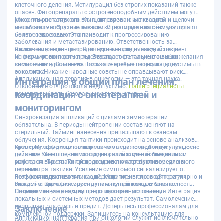
клеточного деления. Метилурацил без строгих показаний также
опасен. Фитопрепараты с эстрогеноподобным действием могут
ускорять рост опухоли. Концентрированные кислоты и щелочи
Механизм негативного влияния связан с активацией
вызывают необратимые ожоги. Спиртовые настойки усиливают
метаболизма. Опухолевые клетки реагируют на стимуляторы
боль и повреждают ткани.
быстрее здоровых. Это приводит к прогрессированию
заболевания и метастазированию. Ответственность за
назначение несет врач. Этические и юридические аспекты
Список запрещенных средств должен знать каждый пациент.
исключают эксперименты. Безопасность пациента выше желания
Информированность предотвращает фатальные ошибки
«помочь натуральным». Только инертные вещества допустимы в
самолечения. Сомнения в составе требуют консультации
зоне риска.
онколога. Никакие народные советы не оправдывают риск.
Аппликационная терапия в онкологии — это точная наука.
Интеграция в общий план лечения:
Отклонение от протокола недопустимо.
Наши специалисты
координация с онкотерапией и
помогут выбрать безопасные альтернативы.
мониторингом
Синхронизация аппликаций с циклами химиотерапии
обязательна. В периоды нейтропении состав меняют на
стерильный. Тайминг нанесения привязывают к сеансам
облучения. Коррекция тактики происходит на основе анализов
крови. Мультидисциплинарная команда координирует каждое
Критерии эффективности включают снижение боли и улучшение
действие. Онколог, стоматолог и паллиативный специалист
питания. Уменьшение площади эрозий служит объективным
работают вместе. Такой подход исключает противоречия в
маркером. Признаки прогрессирования требуют немедленного
лечении.
пересмотра тактики. Усиление симптомов сигнализирует о
неэффективности аппликаций. Мониторинг проводят регулярно и
Роль команды невозможно переоценить в сложной терапии.
системно. Врач фиксирует динамику при каждом визите.
Каждый специалист вносит уникальный вклад в безопасность.
Своевременная реакция предотвращает осложнения.
Пациент получает единую и согласованную помощь. Интеграция
локальных и системных методов дает результат. Самолечение
разрывает эту связь и вредит. Доверьтесь профессионалам для
Заключение
комплексной поддержки. Запишитесь на консультацию для
Аппликационная терапия при онкологии служит исключительно