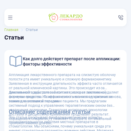
Главная
Статьи
Статьи
Услуги
Как долго действует препарат после аппликации:
Цены
факторы эффективности
Акции
Аппликация лекарственного препарата на слизистую оболочку
Врачи
полости рта имеет уникальную и сложную фармакокинетику.
Заявленная в инструкции длительность эффекта часто отличается
Отзывы
от реальной клинической картины. Это происходит из-за
динамичной среды ротовой полости, которая постоянно удаляет
Длительность действия зависит не только от химической
Пациентам
активные вещества. Понимание этих механизмов критически
формулы средства. На эффективность влияют адгезивная основа,
важно для успешной терапии.
техника нанесения и поведение пациента. Мы предлагаем
Филиалы
системный подход к управлению терапевтическим окном без
увеличения дозировки. Грамотная интеграция технологии
Описание содержания статьи
Контакты
доставки и дисциплины применения продлевает результат.
Эта статья раскрывает биофармацевтические аспекты
Обращение к специалисту поможет подобрать оптимальный
продолжительности действия местных препаратов в
протокол именно для вас.
8 (835) 245-44-34
стоматологии. Мы объясняем, почему уникальная среда рта
меняет стандартные параметры времени действия. Материал