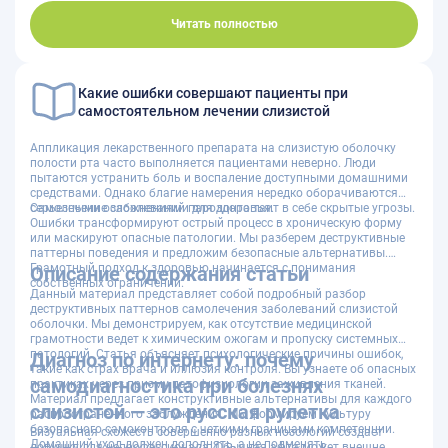
здоровьем, так как своевременная помощь предотвращает
хронизацию процесса; чтобы
записаться на прием
, наберите
8
Читать полностью
(8352) 45-44-34
, отправьте сообщение в
мессенджер МАКС
или
воспользовавшись формой онлайн-записи
, обеспечьте себе
приоритетное обслуживание. Запишитесь на прием сегодня для
восстановления качества жизни, ведь ваша улыбка заслуживает
Какие ошибки совершают пациенты при
профессиональной заботы и внимания. Мы возвращаем радость
самостоятельном лечении слизистой
уверенной улыбки!
Аппликация лекарственного препарата на слизистую оболочку
полости рта часто выполняется пациентами неверно. Люди
пытаются устранить боль и воспаление доступными домашними
средствами. Однако благие намерения нередко оборачиваются
серьезными осложнениями для здоровья.
Самолечение заболеваний пародонта таит в себе скрытые угрозы.
Ошибки трансформируют острый процесс в хроническую форму
или маскируют опасные патологии. Мы разберем деструктивные
паттерны поведения и предложим безопасные альтернативы.
Грамотный подход к здоровью начинается с понимания
Описание содержания статьи
собственных ограничений.
Данный материал представляет собой подробный разбор
деструктивных паттернов самолечения заболеваний слизистой
оболочки. Мы демонстрируем, как отсутствие медицинской
грамотности ведет к химическим ожогам и пропуску системных
патологий. Статья объясняет психологические причины ошибок,
Диагноз по интернету: почему
такие как страх врача и иллюзия контроля. Вы узнаете об опасных
самодиагностика при болезнях
практиках через призму патофизиологии заживления тканей.
Материал предлагает конструктивные альтернативы для каждого
слизистой — это русская рулетка
распространенного заблуждения. Мы формируем культуру
безопасного самоконтроля с четкими границами компетенции.
Визуальная схожесть совершенно разных нозологий создает
Домашний уход должен дополнять, а не подменять
ловушку для непрофессионала. Обычная афта может внешне