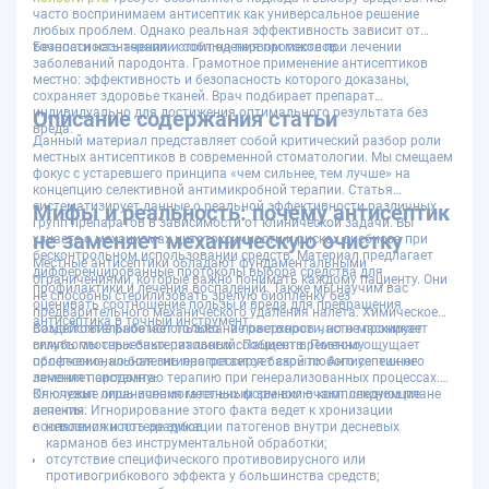
часто воспринимаем антисептик как универсальное решение
любых проблем. Однако реальная эффективность зависит от
точности назначения и соблюдения протоколов.
Безопасность терапии стоит на первом месте при лечении
заболеваний пародонта. Грамотное применение антисептиков
местно: эффективность и безопасность которого доказаны,
сохраняет здоровье тканей. Врач подбирает препарат
индивидуально для достижения оптимального результата без
Описание содержания статьи
вреда.
Данный материал представляет собой критический разбор роли
местных антисептиков в современной стоматологии. Мы смещаем
фокус с устаревшего принципа «чем сильнее, тем лучше» на
концепцию селективной антимикробной терапии. Статья
систематизирует данные о реальной эффективности различных
Мифы и реальность: почему антисептик
групп препаратов в зависимости от клинической задачи. Вы
не заменяет механическую очистку
узнаете о механизмах цитотоксичности и рисках дисбиоза при
бесконтрольном использовании средств. Материал предлагает
Местные антисептики обладают фундаментальными
дифференцированные протоколы выбора средства для
ограничениями, которые важно понимать каждому пациенту. Они
профилактики и лечения воспалений. Также мы научим вас
не способны стерилизовать зрелую биопленку без
оценивать соотношение пользы и вреда для превращения
предварительного механического удаления налета. Химическое
антисептика в точный инструмент.
воздействие работает только на поверхности, но не проникает
Самостоятельное использование растворов часто маскирует
вглубь плотных бактериальных сообществ. Поэтому
симптомы серьезных патологий. Пациент временно ощущает
профессиональная гигиена остается базой любого успешного
облегчение, но болезнь прогрессирует скрыто. Антисептик не
лечения пародонта.
заменяет системную терапию при генерализованных процессах.
Он служит лишь вспомогательным звеном в комплексном плане
Ключевые ограничения местных форм включают следующие
лечения. Игнорирование этого факта ведет к хронизации
аспекты:
воспаления и потере зубов.
невозможность эрадикации патогенов внутри десневых
карманов без инструментальной обработки;
отсутствие специфического противовирусного или
противогрибкового эффекта у большинства средств;