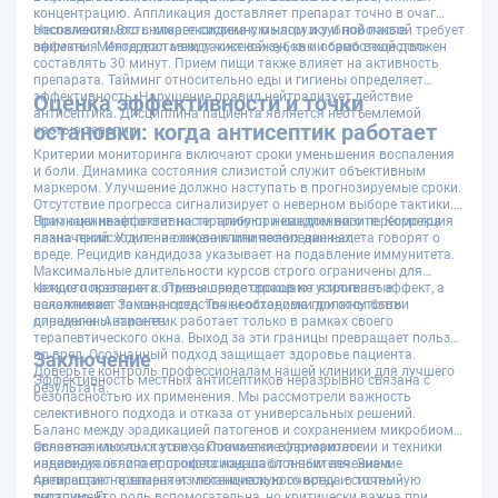
концентрацию. Аппликация доставляет препарат точно в очаг
воспаления. Это снижает системную нагрузку и побочные
Несовместимость хлоргексидина с мылом и зубной пастой требует
эффекты. Метод доставки так же важен, как и само вещество.
внимания. Интервал между чисткой зубов и обработкой должен
составлять 30 минут. Прием пищи также влияет на активность
препарата. Тайминг относительно еды и гигиены определяет
эффективность. Нарушение правил нейтрализует действие
Оценка эффективности и точки
антисептика. Дисциплина пациента является неотъемлемой
остановки: когда антисептик работает
частью терапии.
Критерии мониторинга включают сроки уменьшения воспаления
и боли. Динамика состояния слизистой служит объективным
маркером. Улучшение должно наступать в прогнозируемые сроки.
Отсутствие прогресса сигнализирует о неверном выборе тактики.
Врач оценивает ответ на терапию при каждом визите. Коррекция
Признаки неэффективности требуют немедленного пересмотра
плана происходит на основе клинических данных.
назначений. Усиление жжения или появление налета говорят о
вреде. Рецидив кандидоза указывает на подавление иммунитета.
Максимальные длительности курсов строго ограничены для
каждого препарата. Превышение сроков не усиливает эффект, а
Четкие показания к отмене предотвращают ятрогенные
накапливает токсичность. Точки остановки должны быть
осложнения. Замена средства необходима при отсутствии
определены заранее.
динамики. Антисептик работает только в рамках своего
терапевтического окна. Выход за эти границы превращает пользу
во вред. Осознанный подход защищает здоровье пациента.
Заключение
Доверьте контроль профессионалам нашей клиники для лучшего
Эффективность местных антисептиков неразрывно связана с
результата.
безопасностью их применения. Мы рассмотрели важность
селективного подхода и отказа от универсальных решений.
Баланс между эрадикацией патогенов и сохранением микробиома
является ключом к успеху. Понимание фармакологии и техники
Основная мысль статьи заключается в приоритете
нанесения отличает профессионала от любителя. Знание
индивидуального протокола над шаблонным лечением.
превращает препарат из потенциального вреда в точный
Антисептик не заменяет механическую очистку и системную
инструмент.
терапию. Его роль вспомогательна, но критически важна при