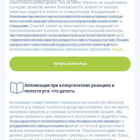
составления индивидуального плана.
симптоматическим целям. Она не лечит опухоль, но существенно
улучшает качество жизни. Безопасность зависит от выбора
инертных средств и отказа от стимуляторов. Координация с
основным лечением является обязательным условием успеха.
Основная мысль статьи заключается в паллиативной природе
Осознанный подход предотвращает ятрогенные осложнения и
местных аппликаций. Их задача — комфорт и функция, а не
страдания.
излечение. Строгий запрет на биостимуляторы защищает от
прогрессирования болезни. Мультидисциплинарный контроль
гарантирует безопасность каждого назначения. Культура
Мы приглашаем вас на консультацию для подбора безопасной
ответственной терапии формируется через знание границ. Только
поддерживающей терапии, стоматология «Лекардо» в Чебоксарах
так можно помочь пациенту достойно пройти сложный путь.
предлагает комплексный подход к здоровью полости рта с
использованием современных клинических протоколов.
Наши
специалисты
разработают индивидуальный протокол
симптоматической помощи, поэтому не рискуйте здоровьем,
используя непроверенные средства, ведь профессиональная
Читать полностью
поддержка доступна на всех этапах лечения; чтобы
записаться на
прием к пародонтологу
или терапевту, наберите
8 (8352) 45-44-34
,
напишите в
мессенджер МАКС
или воспользовавшись формой
онлайн-записи на сайте клиники. Запишитесь на прием сегодня
Аппликации при аллергических реакциях в
для сохранения качества жизни, так как ваша безопасность и
полости рта: что делать
комфорт — наш главный приоритет. Профессиональная
стоматология в Чебоксарах — залог вашего здоровья и уверенной
улыбки!
Аппликация лекарственного препарата на слизистую оболочку
полости рта требует особого подхода при аллергии. Это не просто
нанесение средства, а сложный патогенетический процесс. Мы
должны разорвать цепь иммунного воспаления и защитить ткани
от раздражителя. Интуитивное лечение здесь часто приводит к
Грамотная терапия невозможна без понимания механизмов
ухудшению состояния пациента.
аллергической реакции. Успех зависит от точной диагностики и
выбора гипоаллергенных компонентов. Локальное воздействие
должно дополнять элиминацию триггера, а не заменять её. Только