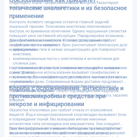
Обезболивание как приоритет:
следующего этапа. Профессиональный контроль гарантирует
топические анальгетики и их безопасное
уместность каждого назначения.
применение
Контроль болевого синдрома остается главной задачей
локальной терапии. Топические анестетики обеспечивают
быстрое, но временное облегчение. Однако нарушенная слизистая
повышает риск системной абсорбции. Передозировка возможна
даже при местном нанесении. Поэтому дозирование требует
Для обезболивания онкологи и стоматологи применяют
особой точности и внимания. Врач рассчитывает безопасную дозу
следующие группы средств:
индивидуально.
лидокаиновые гели в низких концентрациях для поверхностной
анестезии;
комбинированные пасты с анестетиком и антисептиком для
сложных ран;
Частота нанесения строго ограничена инструкцией и назначением
артикаиновые формы при непереносимости других амидных
врача. Длительное использование вызывает тахифилаксию и
анестетиков;
токсичность. При неэффективности требуется пересмотр схемы, а
пролонгированные пленки для длительного контакта без частых
не увеличение дозы. Современные формы доставки продлевают
нанесений;
действие без повышения концентрации. Безопасное
альтернативные небелковые анальгетики при аллергии на
Борьба с осложнениями: антисептики и
обезболивание возможно только под медицинским надзором.
классические средства.
противомикробные средства при
Регулярные визиты в клинику позволяют корректировать терапию
вовремя.
некрозе и инфицировании
Обработка опухолевых ран требует отказа от агрессивных
веществ. Йод и концентрированный хлоргексидин вызывают боль
и повреждение тканей. Мы выбираем мягкие неионные
антисептики типа октенидина или мирамистина. Они очищают
рану без раздражения и жжения. Безопасность слизистой стоит
Противогрибковые аппликации необходимы при кандидозе на
выше силы антимикробного действия. Щадящий подход ускоряет
фоне иммуносупрессии. Ферментные препараты деликатно