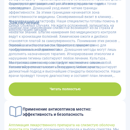
существуют для защиты жизни. Их игнорирование ведет к точке
Формирование правильной установки у пациента — цель
невозврата.
просвещения. Домашний уход имеет четкие границы
эффективности. За этими границами начинается зона
ответственности медицины. Своевременный визит в клинику
предотвращает катастрофу. Наши специалисты готовы помочь в
Заключение
самых сложных случаях. Не ждите осложнений, запишитесь на
Ошибки при самолечении слизистой возникают из-за страха и
консультацию сегодня.
нехватки знаний. Благие намерения без медицинского контроля
ведут к хронизации болезней. Химические ожоги и дисбиоз
становятся платой за самоуверенность. Понимание этих рисков —
первый шаг к безопасности. Здоровье слишком ценно для
Основная мысль статьи заключается в приоритете
необдуманных экспериментов.
профессиональной диагностики. Домашние методы могут лишь
дополнять назначенную терапию. Игнорирование этиологии и
нарушение гигиены саботируют любое лечение. Культура
безопасного самоконтроля требует честности с самим собой.
Мы приглашаем вас на осмотр для исключения опасных
Умение вовремя остановиться важнее умения лечить.
патологий, и стоматология «Лекардо» в Чебоксарах гарантирует
деликатный подход и высочайшие стандарты безопасности. Наши
врачи проведут точную диагностику и составят план лечения,
поэтому не рискуйте здоровьем, доверяясь сомнительным
советам, ведь профессиональная помощь доступна и эффективна;
чтобы записаться на прием, наберите
8 (8352) 45-44-34
, отправьте
Читать полностью
сообщение в
мессенджер МАКС
или
воспользовавшись формой
онлайн-записи
, выберите удобное время для визита без очередей.
Запишитесь на прием сейчас, чтобы сохранить улыбку и
уверенность в завтрашнем дне. Здоровье начинается с первого
Применение антисептиков местно:
шага к специалисту!
эффективность и безопасность
Аппликация лекарственного препарата на слизистую оболочку
полости рта
требует осознанного подхода к выбору средства. Мы