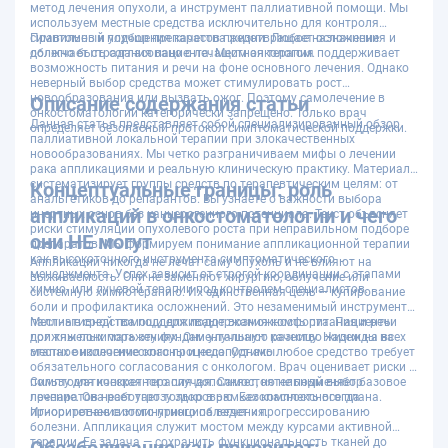
метод лечения опухоли, а инструмент паллиативной помощи. Мы
используем местные средства исключительно для контроля
симптомов и улучшения качества жизни. Любое назначение
Правильный подбор препаратов предотвращает осложнения и
должно быть согласовано с лечащим онкологом.
облегчает страдания пациента. Местная терапия поддерживает
возможность питания и речи на фоне основного лечения. Однако
неверный выбор средства может стимулировать рост
новообразования или вызвать ожог. Поэтому самолечение в
Описание содержания статьи
онкостоматологии категорически запрещено. Только врач
Данная статья представляет собой специализированный обзор
определяет безопасный протокол симптоматической поддержки.
паллиативной локальной терапии при злокачественных
новообразованиях. Мы четко разграничиваем мифы о лечении
рака аппликациями и реальную клиническую практику. Материал
систематизирует группы средств по терапевтическим целям: от
Концептуальные границы: роль
анальгетиков до репарантов. Вы узнаете о важности выбора
аппликаций в онкостоматологии и чего
инертных основ без канцерогенного потенциала. Текст объясняет
риски стимуляции опухолевого роста при неправильном подборе
они НЕ могут
препаратов. Мы формируем понимание аппликационной терапии
как высокоточного инструмента симптоматического
Аппликации никогда не лечат саму опухоль и не влияют на
менеджмента. Успех зависит от строгой координации с этапами
выживаемость. Они не заменяют хирургию, облучение или
химио- или лучевой терапии под контролем специалистов.
системную химиотерапию. Их единственная цель — купирование
боли и профилактика осложнений. Это незаменимый инструмент
паллиативной помощи для поддержания комфорта. Пациенты
Местные средства поддерживают возможность питания и речи
должны понимать эту фундаментальную разницу. Надежды на
при тяжелых поражениях. Они улучшают качество жизни на всех
местное излечение опасны и недопустимы.
этапах онкологического процесса. Однако любое средство требует
обязательного согласования с онкологом. Врач оценивает риски и
пользу для конкретного случая. Самостоятельный выбор
Симптоматическая терапия дополняет, но не подменяет базовое
препаратов несет угрозу здоровью. Безопасность всегда
лечение. Она работает только в рамках комплексного плана.
приоритетнее сиюминутного облегчения.
Игнорирование этого принципа ведет к прогрессированию
болезни. Аппликация служит мостом между курсами активной
терапии. Ее задача — сохранить функциональность тканей до