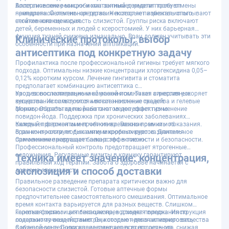
Восстановление микробиома занимает недели после отмены
Аллергические реакции и контактный дерматит требуют
препарата. Селективная терапия позволяет избежать этого
немедленной отмены средства. Некоторые пациенты испытывают
негативного сценария.
стойкое жжение и сухость слизистой. Группы риска включают
детей, беременных и людей с ксеростомией. У них барьерная
функция тканей снижена изначально. Врач должен учитывать эти
Клинические протоколы: выбор
особенности при назначении аппликаций.
антисептика под конкретную задачу
Профилактика после профессиональной гигиены требует мягкого
подхода. Оптимальны низкие концентрации хлоргексидина 0,05–
0,12% коротким курсом. Лечение гингивита и стоматита
предполагает комбинацию антисептика с
противовоспалительным компонентом. Такая синергия ускоряет
Уход за послеоперационной раной исключает агрессивные
купирование симптомов и восстановление тканей.
вещества. Используются мягкие неионные средства и гелевые
Монопрепараты здесь работают менее эффективно.
формы. Обработка гнойных очагов допускает применение
повидон-йода. Поддержка при хронических заболеваниях
включает ферменты и пробиотики. Важно помнить об
Каждый протокол имеет четкие временные рамки и показания.
ограниченности любых антимикробных курсов. Длительное
Врач контролирует динамику и корректирует назначения.
применение превращает лекарство в токсин.
Самолечение нарушает баланс эффективности и безопасности.
Профессиональный контроль предотвращает ятрогенные
осложнения. Регулярные визиты в клинику гарантируют
Техника имеет значение: концентрация,
правильный ход терапии. Забота о здоровье начинается с
экспозиция и способ доставки
доверия специалисту.
Правильное разведение препарата критически важно для
безопасности слизистой. Готовые аптечные формы
предпочтительнее самостоятельного смешивания. Оптимальное
время контакта варьируется для разных веществ. Слишком
короткая экспозиция бесполезна, а длинная вредна. Инструкция
Гелевые формы и аппликации превосходят полоскания по
содержит точные параметры, которые нельзя игнорировать.
локальному воздействию. Они создают депо активного вещества
Соблюдение техники определяет успех всего лечения.
в нужной зоне. Полоскание омывает всю полость рта, снижая