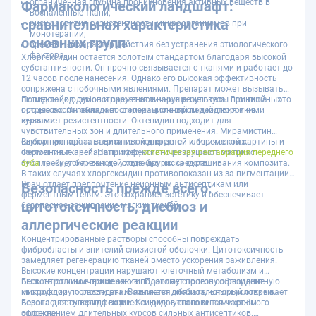
ограниченная глубина проникновения активных веществ в
Фармакологический ландшафт:
воспаленные ткани;
сравнительная характеристика
риск развития резистентности микроорганизмов при
монотерапии;
основных групп
временный характер действия без устранения этиологического
фактора.
Хлоргексидин остается золотым стандартом благодаря высокой
субстантивности. Он прочно связывается с тканями и работает до
12 часов после нанесения. Однако его высокая эффективность
сопряжена с побочными явлениями. Препарат может вызывать
пигментацию зубов и временное нарушение вкуса. Его ниша — это
Повидон-йод демонстрирует отличные результаты при гнойных
острые воспаления и постоперационный период короткими
процессах. Он обладает широким спектром действия и не
курсами.
вызывает резистентности. Октенидин подходит для
чувствительных зон и длительного применения. Мирамистин
служит мягкой альтернативой для детей и беременных.
Выбор препарата зависит от конкретной клинической картины и
Ферментные препараты эффективно разрушают матрикс
состояния тканей. Например,
эстетическая реставрация переднего
биопленки, усиливая действие других средств.
зуба
требует бережного ухода без риска окрашивания композита.
В таких случаях хлоргексидин противопоказан из-за пигментации.
Врач отдает предпочтение неионным антисептикам или
Безопасность прежде всего:
ферментным гелям. Это сохраняет эстетику и обеспечивает
цитотоксичность, дисбиоз и
безопасное заживление мягких тканей.
аллергические реакции
Концентрированные растворы способны повреждать
фибробласты и эпителий слизистой оболочки. Цитотоксичность
замедляет регенерацию тканей вместо ускорения заживления.
Высокие концентрации нарушают клеточный метаболизм и
вызывают химические ожоги. Поэтому строгое соблюдение
Бесконтрольное применение подавляет полезную резидентную
инструкции по разведению является обязательным условием.
микрофлору полости рта. Возникает дисбиоз, который открывает
Безопасность всегда важнее сиюминутного антимикробного
ворота для суперинфекции. Кандидоз становится частым
эффекта.
осложнением длительных курсов сильных антисептиков.