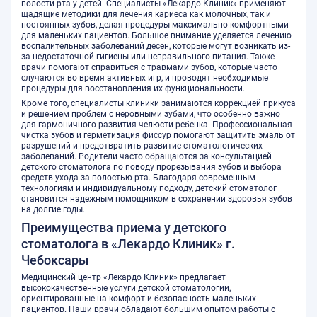
полости рта у детей. Специалисты «Лекардо Клиник» применяют
щадящие методики для лечения кариеса как молочных, так и
постоянных зубов, делая процедуры максимально комфортными
для маленьких пациентов. Большое внимание уделяется лечению
воспалительных заболеваний десен, которые могут возникать из-
за недостаточной гигиены или неправильного питания. Также
врачи помогают справиться с травмами зубов, которые часто
случаются во время активных игр, и проводят необходимые
процедуры для восстановления их функциональности.
Кроме того, специалисты клиники занимаются коррекцией прикуса
и решением проблем с неровными зубами, что особенно важно
для гармоничного развития челюсти ребенка. Профессиональная
чистка зубов и герметизация фиссур помогают защитить эмаль от
разрушений и предотвратить развитие стоматологических
заболеваний. Родители часто обращаются за консультацией
детского стоматолога по поводу прорезывания зубов и выбора
средств ухода за полостью рта. Благодаря современным
технологиям и индивидуальному подходу, детский стоматолог
становится надежным помощником в сохранении здоровья зубов
на долгие годы.
Преимущества приема у детского
стоматолога в «Лекардо Клиник» г.
Чебоксары
Медицинский центр «Лекардо Клиник» предлагает
высококачественные услуги детской стоматологии,
ориентированные на комфорт и безопасность маленьких
пациентов. Наши врачи обладают большим опытом работы с