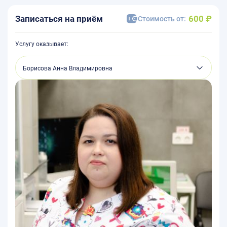
8 (991) 844-05-88
Записаться на приём
Записаться на приём
600 ₽
Стоимость от:
Услугу оказывает:
428015, г. Чебоксары,
ул. С. Михайлова, дом 1,
помещение 18
Записаться на приём
Личный кабинет
Режим работы:
Пн-Сб* 8:00-20:00, Вс 9:00-18:00,
* Процедурный кабинет
Пн-Пт 7:00-20:00, Сб 8:00-20:00,
Вс 9:00-18:00
№ Л041-01191-21/00343853