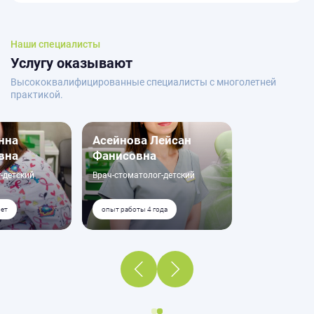
Наши специалисты
Услугу оказывают
Высококвалифицированные специалисты с многолетней
практикой.
нна
Асейнова Лейсан
вна
Фанисовна
-детский
Врач-стоматолог-детский
лет
опыт работы 4 года