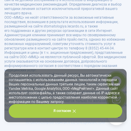
сайта не должны воспринимать и использовать информацию в
качестве медицинских рекомендаций. Определение диагноза и выбор
методики лечения остается исключительной прерогативой вашего
лечащего врача.
ООО «ММЦ» не несёт ответственности за возможные негативные
последствия, возникшие в результате использования информации,
размещенной на сайте stomatologiya.lecardo.ru, а также
его поддоменах и других ресурсах организации в сети Интернет.
Администрация клиники принимает все меры по своевременному
обновлению размещенного на сайте прайс-листа, однако во избежание
возможных недоразумений, советуем уточнять стоимость услуг в
регистратуре или в контакт-центре по телефону 8 (8352) 45-44-34.
Информация и цены (в т.ч. акционные предложения), представленные
на сайте ООО «ММЦ» не являются публичной офертой. Все медицинские
услуги оказываются на основании договора, добровольного
информированного согласия в соответствии с порядком оказания
медицинских услуг.
Общество оставляет за собой право в любое время без специального
Продолжая использовать данный ресурс, Вы автоматически
уведомления вносить изменения, удалять, исправлять, дополнять, либо
соглашаетесь с использованием данных технологий и передачи
любым иным способом обновлять информацию, размещенную во всех
Ваших персональных данных третьим лицам, таким сервисам как
разделах данного сайта.
Yandex Metrika, Google Analytics, ООО «МедРейтинг». Данный сайт
Ссылки на сайты третьих лиц размещены в информационных целях и не
использует cookie-файлы, а также собирает данные об IP-адресе и
означают рекомендацию посетить эти сайты.
местоположении с целью предоставления наиболее корректной
Переход на другие сайты осуществляется только по желанию
информации по Вашему запросу.
посетителя. ООО «ММЦ» не отвечает за точность данных, содержащихся
на ресурсах третьих лиц.
Я согласен
ИМЕЮТСЯ ПРОТИВОПОКАЗАНИЯ. НЕОБХОДИМО
ПРОКОНСУЛЬТИРОВАТЬСЯ СО СПЕЦИАЛИСТОМ