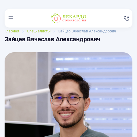
Главная
Специалисты
Зайцев Вячеслав Александрович
Зайцев Вячеслав Александрович
Услуги
Цены
Акции
Врачи
Отзывы
Пациентам
Филиалы
Контакты
8 (835) 245-44-34