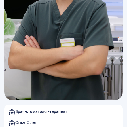
8 (991) 844-05-88
Записаться на приём
428015, г. Чебоксары,
ул. С. Михайлова, дом 1,
помещение 18
Записаться на приём
Личный кабинет
Режим работы:
Пн-Сб* 8:00-20:00, Вс 9:00-18:00,
* Процедурный кабинет
Пн-Пт 7:00-20:00, Сб 8:00-20:00,
Вс 9:00-18:00
№ Л041-01191-21/00343853
Врач-стоматолог-терапевт
Стаж: 5 лет